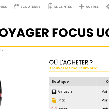
QUES
ECOUTEURS
ENCEINTES
AUTRES
VOYAGER FOCUS U
e 2015
OÙ L'ACHETER ?
Trouver les meilleurs prix
Boutique
O
Amazon
Voir 
Fnac
Voir 