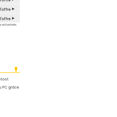
l'offre
l'offre
l'offre
ix actualisés.
etoot
u PC grâce