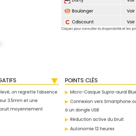
Darty
Voir 
Boulanger
Voir 
Cdiscount
Voir 
Cliquez pour consulter la disponibilité et les pr
GATIFS
POINTS CLÉS
élevé, on regrette l’absence
Micro-Casque Supra-aural Blu
eur 3.5mm et une
Connexion vers Smartphone o
 bruit moyennement
à un dongle USB
Réduction active du bruit
Autonomie 12 heures