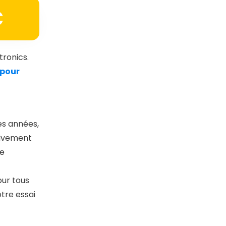
C
tronics.
 pour
es années,
tivement
ne
our tous
otre essai