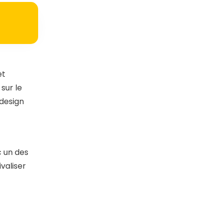
et
sur le
design
c un des
ivaliser