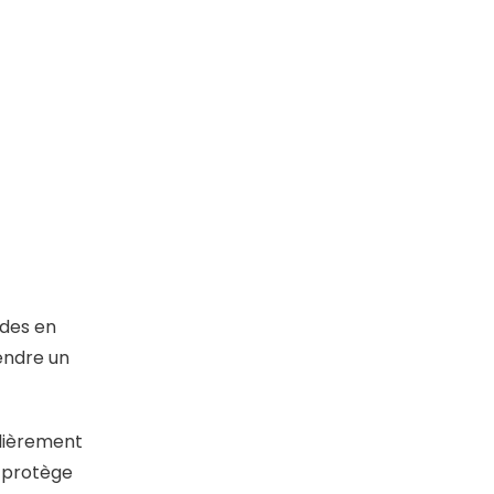
udes en
rendre un
culièrement
a protège