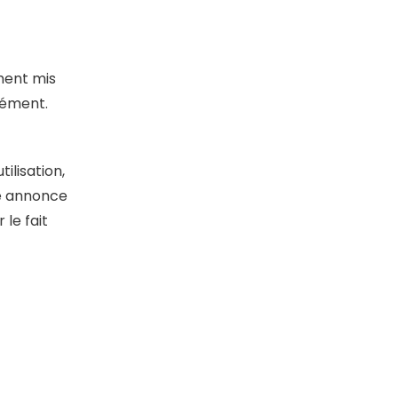
ement mis
nément.
ilisation,
re annonce
le fait